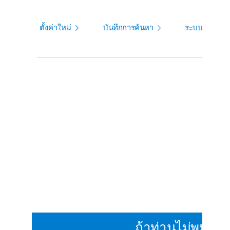
ตั้งค่าใหม่
บันทึกการค้นหา
ระบบแจ้งเตือ
ถ้าท่านไม่พบรถท