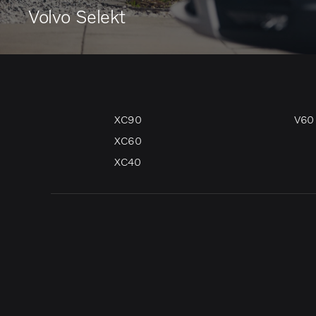
Volvo Selekt
XC90
V60
XC60
XC40